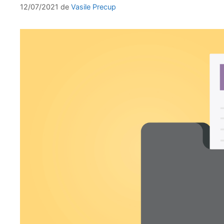
12/07/2021
de
Vasile Precup