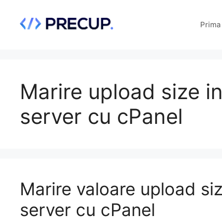
Sari
la
Prima
conținut
Marire upload size 
server cu cPanel
Marire valoare upload s
server cu cPanel