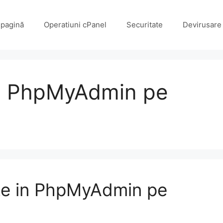
 pagină
Operatiuni cPanel
Securitate
Devirusare 
in PhpMyAdmin pe
ize in PhpMyAdmin pe