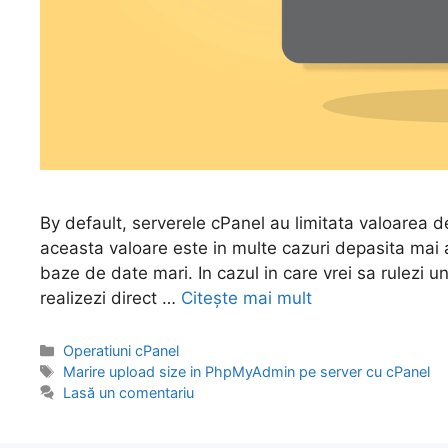
By default, serverele cPanel au limitata valoarea
aceasta valoare este in multe cazuri depasita mai
baze de date mari. In cazul in care vrei sa rulezi u
realizezi direct …
Citește mai mult
Categorii
Operatiuni cPanel
Etichete
Marire upload size in PhpMyAdmin pe server cu cPanel
Lasă un comentariu