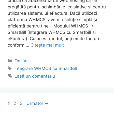
crucial ca afacerea ta de web hosting să fie
pregătită pentru schimbările legislative și pentru
utilizarea sistemului eFactura. Dacă utilizezi
platforma WHMCS, avem o soluție simplă și
eficientă pentru tine – Modulul WHMCS ->
SmartBill (Integrare WHMCS cu Smartbill si
eFactura). Cu acest modul, poți emite facturi
conform …
Citește mai mult
Categorii
Online
Etichete
Integrare WHMCS cu SmartBill
Lasă un comentariu
Pagina
Pagina
Pagina
1
2
3
Următor
→