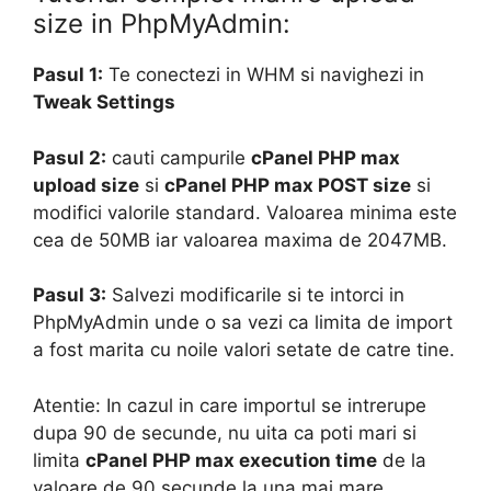
size in PhpMyAdmin:
Pasul 1:
Te conectezi in WHM si navighezi in
Tweak Settings
Pasul 2:
cauti campurile
cPanel PHP max
upload size
si
cPanel PHP max POST size
si
modifici valorile standard. Valoarea minima este
cea de 50MB iar valoarea maxima de 2047MB.
Pasul 3:
Salvezi modificarile si te intorci in
PhpMyAdmin unde o sa vezi ca limita de import
a fost marita cu noile valori setate de catre tine.
Atentie: In cazul in care importul se intrerupe
dupa 90 de secunde, nu uita ca poti mari si
limita
cPanel PHP max execution time
de la
valoare de 90 secunde la una mai mare.