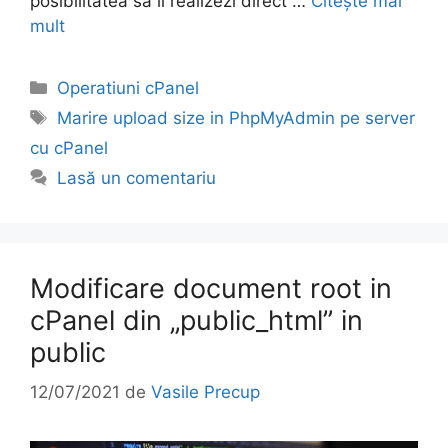
posibilitatea sa il realizezi direct …
Citește mai
mult
Categorii
Operatiuni cPanel
Etichete
Marire upload size in PhpMyAdmin pe server
cu cPanel
Lasă un comentariu
Modificare document root in
cPanel din „public_html” in
public
12/07/2021
de
Vasile Precup