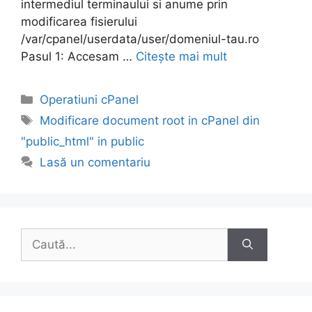
intermediul terminaului si anume prin
modificarea fisierului
/var/cpanel/userdata/user/domeniul-tau.ro
Pasul 1: Accesam …
Citește mai mult
Categorii
Operatiuni cPanel
Etichete
Modificare document root in cPanel din
"public_html" in public
Lasă un comentariu
Caută
după: