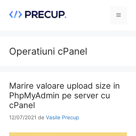
Sari
la
Meniu
conținut
Operatiuni cPanel
Marire valoare upload size in
PhpMyAdmin pe server cu
cPanel
12/07/2021
de
Vasile Precup