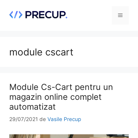
Sari
la
Meniu
conținut
module cscart
Module Cs-Cart pentru un
magazin online complet
automatizat
29/07/2021
de
Vasile Precup