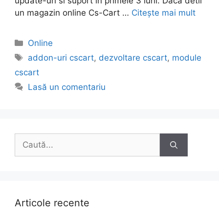
update-uri si suport in primele 3 luni. Daca detii
un magazin online Cs-Cart …
Citește mai mult
Categorii
Online
Etichete
addon-uri cscart
,
dezvoltare cscart
,
module
cscart
Lasă un comentariu
Caută
după:
Articole recente