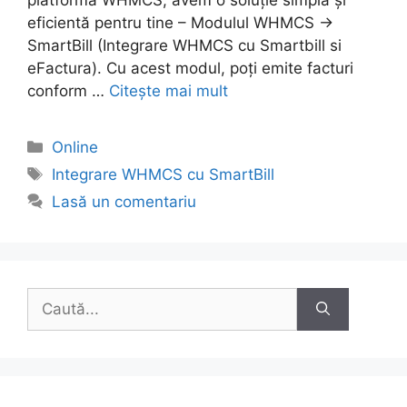
eficientă pentru tine – Modulul WHMCS ->
SmartBill (Integrare WHMCS cu Smartbill si
eFactura). Cu acest modul, poți emite facturi
conform …
Citește mai mult
Categorii
Online
Etichete
Integrare WHMCS cu SmartBill
Lasă un comentariu
Caută
după: