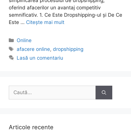
simplificarea procesului de dropshipping,
oferind afacerilor un avantaj competitiv
semnificativ. 1. Ce Este Dropshipping-ul și De Ce
Este …
Citește mai mult
Categorii
Online
Etichete
afacere online
,
dropshipping
Lasă un comentariu
Caută
după:
Articole recente